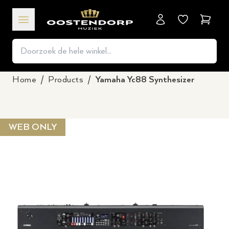
Winkel
Home
/
Products
/
Yamaha Yc88 Synthesizer
WEB ONLY