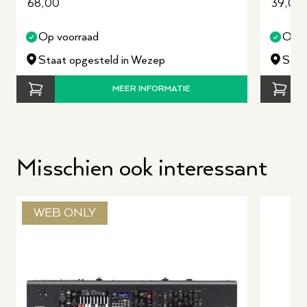
68,00
39,00
Op voorraad
Op v
Staat opgesteld in Wezep
Staa
MEER INFORMATIE
Misschien ook interessant
WEB ONLY