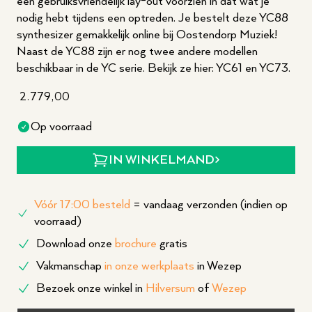
een gebruiksvriendelijk lay-out voorzien in dat wat je
nodig hebt tijdens een optreden. Je bestelt deze YC88
synthesizer gemakkelijk online bij Oostendorp Muziek!
Naast de YC88 zijn er nog twee andere modellen
beschikbaar in de YC serie. Bekijk ze hier: YC61 en YC73.
2.779,00
Op voorraad
IN WINKELMAND
Vóór 17:00 besteld
= vandaag verzonden (indien op
voorraad)
Download onze
brochure
gratis
Vakmanschap
in onze werkplaats
in Wezep
Bezoek onze winkel in
Hilversum
of
Wezep