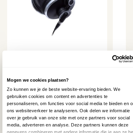
revious slide
AMADEUS HPN-30 HOOFDTELEFOON
AMADE
99,00
149,9
79,00
109,9
Mogen we cookies plaatsen?
(
Bundelkorting
€
20
)
(
Bundel
Zo kunnen we je de beste website-ervaring bieden. We
gebruiken cookies om content en advertenties te
Op voorraad
Op v
personaliseren, om functies voor social media te bieden en 
Staat opgesteld in Wezep
Staa
ons websiteverkeer te analyseren. Ook delen we informatie
over je gebruik van onze site met onze partners voor social
MEER INFORMATIE
media, adverteren en analyse. Deze partners kunnen deze
gegevens combineren met andere informatie die je aan ze he