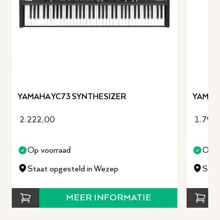
revious slide
YAMAHA YC73 SYNTHESIZER
YAMAH
2.222,00
1.799
Op voorraad
Op v
Staat opgesteld in Wezep
Staa
MEER INFORMATIE