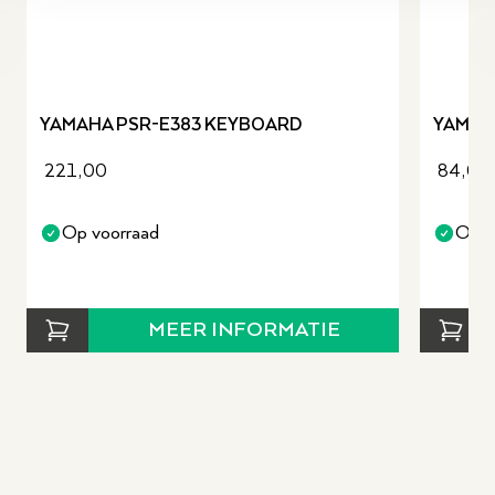
revious slide
YAMAHA PSR-E383 KEYBOARD
YAMAH
221,00
84,00
Op voorraad
Op v
MEER INFORMATIE