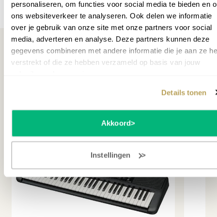
personaliseren, om functies voor social media te bieden en 
Meer specificaties
ons websiteverkeer te analyseren. Ook delen we informatie
over je gebruik van onze site met onze partners voor social
media, adverteren en analyse. Deze partners kunnen deze
gegevens combineren met andere informatie die je aan ze he
verstrekt of die ze hebben verzameld op basis van jouw
gebruik van hun services.
Misschien ook interessant
Details tonen
WEB ONLY
Akkoord
Instellingen