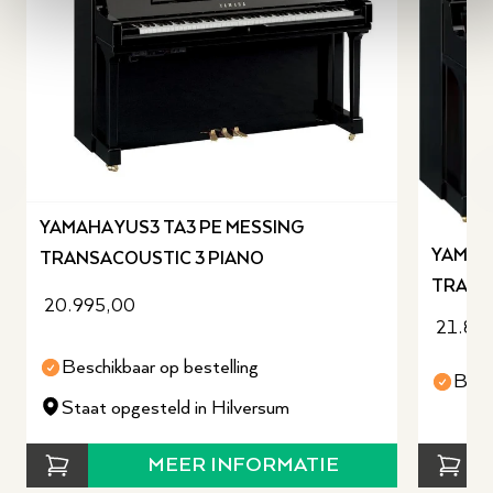
revious slide
YAMAHA YUS3 TA3 PE MESSING
YAMAHA
TRANSACOUSTIC 3 PIANO
TRANS
20.995,00
21.88
Beschikbaar op bestelling
Besc
Staat opgesteld in Hilversum
MEER INFORMATIE