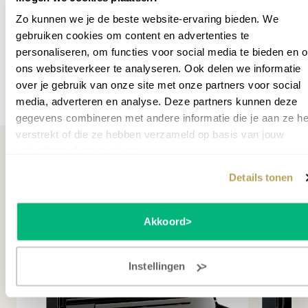
10 jaar
YUS3 TA3 PWH?
maanden
Zo kunnen we je de beste website-ervaring bieden. We
gebruiken cookies om content en advertenties te
Professionele klankkwaliteit : Gebaseerd op de SU7-
Gewicht
250
personaliseren, om functies voor social media te bieden en 
technologie.
Garantie leverancier
10 jaar
ons websiteverkeer te analyseren. Ook delen we informatie
Uitgebreide expressieve mogelijkheden : Sostenuto
over je gebruik van onze site met onze partners voor social
pedaal en TransAcoustic technologie.
SKU
P045319
Meer specificaties
media, adverteren en analyse. Deze partners kunnen deze
Stijlvol en solide : Hoogglans witte kast met messing
gegevens combineren met andere informatie die je aan ze he
details.
verstrekt of die ze hebben verzameld op basis van jouw
Met de YUS3 TA3 PWH Messing TransAcoustic 3
gebruik van hun services.
haalt je een instrument in huis dat je jarenlang inspiratie
biedt, of je nu beginner bent of professioneel pianist.
Details tonen
Kom deze piano zelf ervaren bij Oostendorp Muziek en
Misschien ook interessant
laat je overtuigen door de perfecte balans tussen
traditie en innovatie.
Akkoord
Wil je het instrument zelf proberen?
Maak een afspraak
.
Instellingen