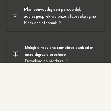
Plan eenvoudig een persoonlijk
adviesgesprek via onze afspraakpagina
Maak een afspraak
Bekijk direct ons complete aanbod in
onze digitale brochure
Download de brochure
Oostendorp Muziek
Over ons
Service en diensten
Onze werkplaats
Piano of vleugel huren
Populair
Ervaringen en reviews