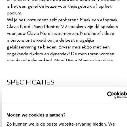
is het een geliefde keuze voor thuisgebruik of op het
podium.
Wil je het instrument zelf proberen?
Maak een afspraak
.
Clavia Nord Piano Monitor V2 speakers zijn dé speakers
voor jouw Clavia Nord instrumenten. Nord heeft deze
monitors ontwikkeld om je de best mogelijke
geluidservaring te bieden. Ervaar muziek zo met een
ongekende rijkdom en dynamiek! De monitoren worden
standaard geleverd incl. Nord Piano Monitor Brackets.
De beugels zorgen ervoor dat jouw monitoren juist
gepositioneerd blijven staan, zodat je kunt genieten van
de best mogelijke muziekbeleving.
SPECIFICATIES
Commerciële naam
Nord Piano Monitor V2
Opslagmedium
Geen
Mogen we cookies plaatsen?
Geschikt voor
Gemiddeld
Zo kunnen we je de beste website-ervaring bieden. We