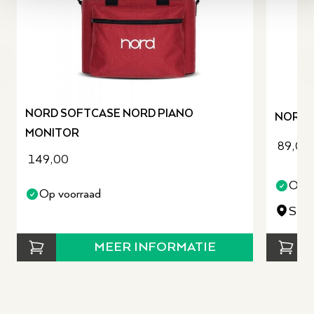
revious slide
NORD SOFTCASE NORD PIANO
NORD 
MONITOR
89,00
149,00
Op v
Op voorraad
Staa
MEER INFORMATIE