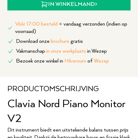
IN WINKELMAND
Vóór 17:00 besteld
= vandaag verzonden (indien op
voorraad)
Download onze
brochure
gratis
Vakmanschap
in onze werkplaats
in Wezep
Bezoek onze winkel in
Hilversum
of
Wezep
PRODUCTOMSCHRIJVING
Clavia Nord Piano Monitor
V2
Dit instrument biedt een uitstekende balans tussen prijs
en kwaliteit. Dankzij de betrouwbare bouw en fraaie klank