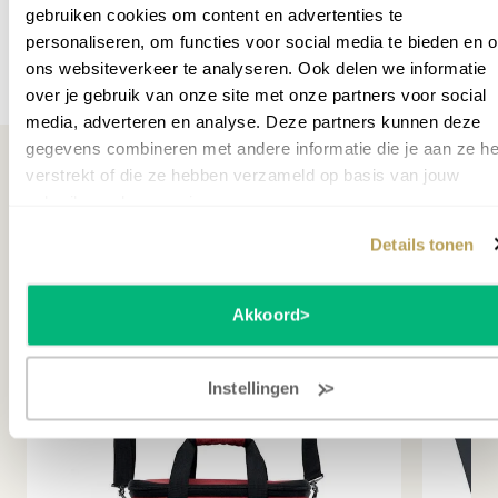
Garantie leverancier
2 jaar
gebruiken cookies om content en advertenties te
personaliseren, om functies voor social media te bieden en 
SKU
P043780
ons websiteverkeer te analyseren. Ook delen we informatie
over je gebruik van onze site met onze partners voor social
media, adverteren en analyse. Deze partners kunnen deze
gegevens combineren met andere informatie die je aan ze he
verstrekt of die ze hebben verzameld op basis van jouw
gebruik van hun services.
Misschien ook interessant
Details tonen
Akkoord
NORD SERVICE CENTER
NOR
Instellingen