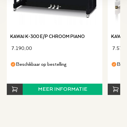
revious slide
KAWAI K-300 E/P CHROOM PIANO
KAWAI 
7.190,00
7.579
Beschikbaar op bestelling
Besc
MEER INFORMATIE