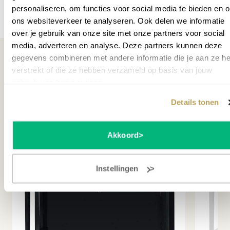
personaliseren, om functies voor social media te bieden en 
Polished (wit hoogglans) met chroom beslag. Ligt jouw
Gewicht
250
Meer specificaties
ons websiteverkeer te analyseren. Ook delen we informatie
voorkeur bij een andere kleur? Neem dan contact met
Breedte cm
149
over je gebruik van onze site met onze partners voor social
ons op.
media, adverteren en analyse. Deze partners kunnen deze
Wil je het instrument zelf proberen?
Maak een afspraak
.
Garantie leverancier
10 jaar
gegevens combineren met andere informatie die je aan ze he
verstrekt of die ze hebben verzameld op basis van jouw
SKU
P040500
gebruik van hun services.
Misschien ook interessant
Details tonen
Akkoord
Instellingen