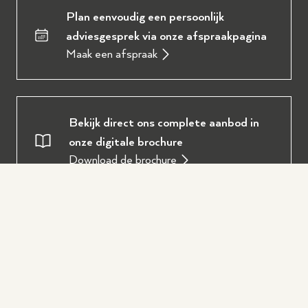
Plan eenvoudig een persoonlijk
adviesgesprek via onze afspraakpagina
Maak een afspraak
Bekijk direct ons complete aanbod in
onze digitale brochure
Download de brochure
Oostendorp Muziek
Over ons
Service en diensten
Onze werkplaats
Piano of vleugel huren
Populair
Ervaringen en reviews
Piano of vleugel stemmen