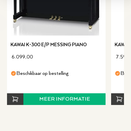
revious slide
KAWAI K-300 E/P MESSING PIANO
KAWAI
6.099,00
7.590
Beschikbaar op bestelling
Besc
MEER INFORMATIE