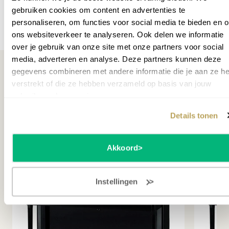
Gewicht
250
toetsoppervlak zoals bij ivoor- en ebbenhout. Erg
gebruiken cookies om content en advertenties te
duurzaam en slijtvast materiaal. Daarnaast is dit
personaliseren, om functies voor social media te bieden en 
Breedte cm
153
Meer specificaties
toetsenbeleg antistatisch, zodat stof niet aangetrokken
ons websiteverkeer te analyseren. Ook delen we informatie
Garantie leverancier
10 jaar
wordt.
over je gebruik van onze site met onze partners voor social
media, adverteren en analyse. Deze partners kunnen deze
Klankverbetering door Tone
SKU
P040279
gegevens combineren met andere informatie die je aan ze he
verstrekt of die ze hebben verzameld op basis van jouw
Spreader
gebruik van hun services.
Misschien ook interessant
Onder de speeltafel van de K600 zijn klankopeningen
Details tonen
(Tone Spreaders) geplaatst, zodat de klank en het
volume nog beter zijn. Kortom de K600 is een prachtige
piano die zowel in concertzalen als op conservatoria en op
Akkoord
muziekscholen niet miststaat. Een aanschaf voor het
leven!
Wil je het instrument zelf proberen?
Maak een afspraak
.
Instellingen