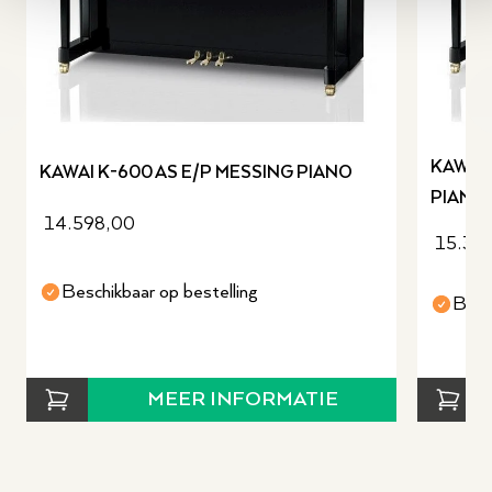
revious slide
KAWAI 
KAWAI K-600 AS E/P MESSING PIANO
PIANO
14.598,00
15.36
Beschikbaar op bestelling
Besc
MEER INFORMATIE