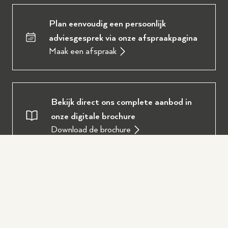
Plan eenvoudig een persoonlijk
adviesgesprek via onze afspraakpagina
Maak een afspraak
Bekijk direct ons complete aanbod in
onze digitale brochure
Download de brochure
Oostendorp Muziek
Over ons
Service en diensten
Onze werkplaats
Piano of vleugel huren
Populair