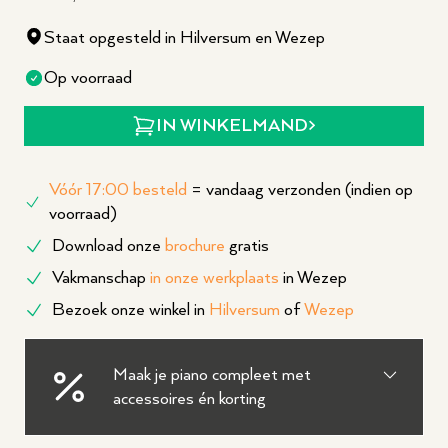
Staat opgesteld in Hilversum en Wezep
Op voorraad
IN WINKELMAND
Vóór 17:00 besteld
= vandaag verzonden (indien op
voorraad)
Download onze
brochure
gratis
Vakmanschap
in onze werkplaats
in Wezep
Bezoek onze winkel in
Hilversum
of
Wezep
Maak je piano compleet met
accessoires én korting