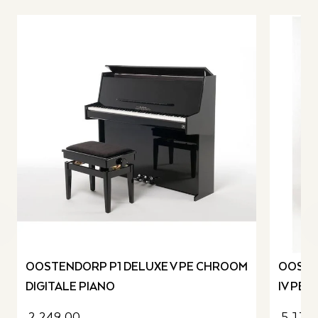
revious slide
OOSTENDORP P1 DELUXE V PE CHROOM
OOSTE
DIGITALE PIANO
IV PE
2.249,00
5.175