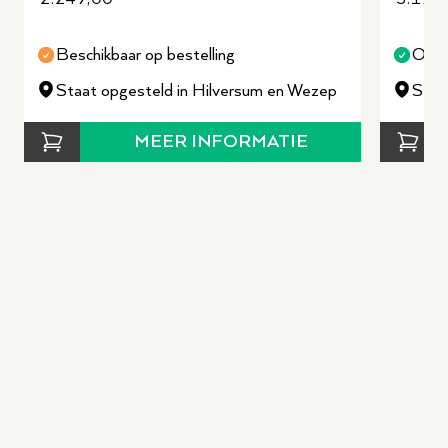
Beschikbaar op bestelling
Op v
Staat opgesteld in Hilversum en Wezep
Staa
MEER INFORMATIE