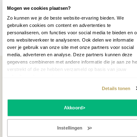
vloerverwarming op dat punt door kan branden. Het
SKU
P042834
Mogen we cookies plaatsen?
vleugelcarpet wordt afgeleverd in een koker. Het is
raadzaam om het carpet gedurende een periode van een
Zo kunnen we je de beste website-ervaring bieden. We
aantal dagen uit de koker te halen en vlak te leggen.
gebruiken cookies om content en advertenties te
Ook voor piano's
personaliseren, om functies voor social media te bieden en 
ons websiteverkeer te analyseren. Ook delen we informatie
Meer specificaties
De vleugelcarpet is ook leverbaar en aan te bevelen voor
over je gebruik van onze site met onze partners voor social
piano's.
media, adverteren en analyse. Deze partners kunnen deze
Wil je het instrument zelf proberen?
Maak een afspraak
.
gegevens combineren met andere informatie die je aan ze he
verstrekt of die ze hebben verzameld op basis van jouw
gebruik van hun services.
Misschien ook interessant
Details tonen
Akkoord
Instellingen