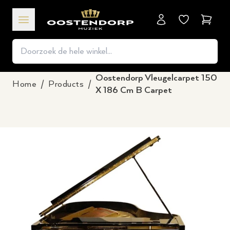
Winkel
Oostendorp Vleugelcarpet 150
Home
/
Products
/
X 186 Cm B Carpet