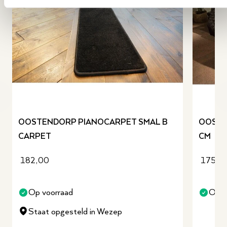
revious slide
OOSTENDORP PIANOCARPET SMAL B
OOSTE
CARPET
CM
182,00
175,0
Op voorraad
Op v
Staat opgesteld in Wezep