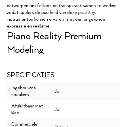
ontworpen om feilloos en transparant samen te werken,
zodat spelers de puurheid van deze prachtige
instrumenten kunnen ervaren, met een ongekende
expressie en realisme.
Piano Reality Premium
Modeling
Piano Reality Premium Modeling gebruikt onze nieuwste
technologieën om elk klankbepalend element van een
akoestische piano na te bootsen, waardoor je de levende
SPECIFICATIES
respons en complexe klankkleuren van een concertvleugel
onder de vingers krijgt. En met een onbeperkte polyfonie
Ingebouwde
Ja
klinken noten en resonanties in volle details, klaar om elke
speakers
muzikale emotie te vertalen.
Afsluitbaar met
Authentiek speelgevoel
Ja
klep
Het Piano Reality Premium Klavier verbindt je met de
Commerciële