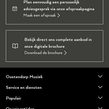
Plan eenvoudig een persoonlijk
adviesgesprek via onze afspraakpagina
Maak een afspraak
Bekijk direct ons complete aanbod in
onze digitale brochure
Download de brochure
Oostendorp Muziek
Over ons
Service en diensten
Onze werkplaats
Piano of vleugel huren
Populair
Ervaringen en reviews
Piano of vleugel stemmen
Yamaha tweedehands piano's
Winkel Wezep