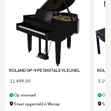
revious slide
ROLAND GP-9 PE DIGITALE VLEUGEL
ROLAND
11.499,00
3.199
Op voorraad
Op v
Staat opgesteld in Wezep
Staa