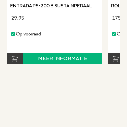
ENTRADA PS-200 B SUSTAINPEDAAL
ROLAN
29,95
175,0
Op voorraad
Op v
MEER INFORMATIE