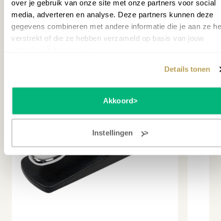
over je gebruik van onze site met onze partners voor social
media, adverteren en analyse. Deze partners kunnen deze
gegevens combineren met andere informatie die je aan ze he
Misschien ook interessant
verstrekt of die ze hebben verzameld op basis van jouw
gebruik van hun services.
Details tonen
Akkoord
Instellingen
revious slide