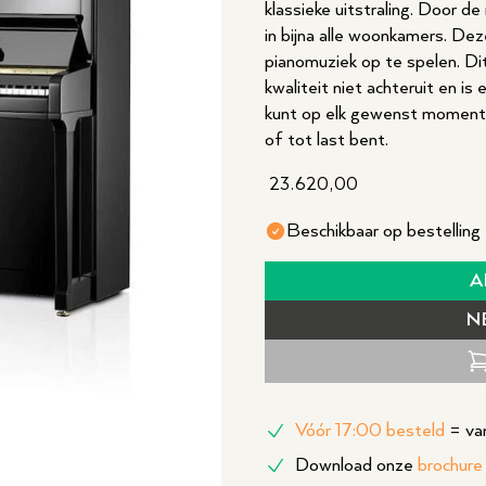
klassieke uitstraling. Door d
in bijna alle woonkamers. Dez
pianomuziek op te spelen. Di
kwaliteit niet achteruit en is
kunt op elk gewenst moment 
of tot last bent.
23.620,00
Beschikbaar op bestelling
A
N
Vóór 17:00 besteld
= van
Download onze
brochure