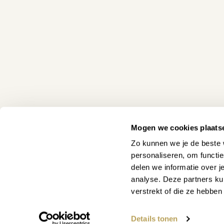
met jouw favoriete (piano)muziek. Het is ook mog
jouw tablet aan te sluiten via de midi-interface.
Het originele akoestische geluid van de piano is pra
met digitaal pianogeluid, maar soms is het leuk om
proberen. De Silent Piano van biedt veel mogelijk
het geluid van een elektrische piano gebruiken of h
van violen. In de module is een metronoom geïnte
mogelijkheden.
Kom eens langs in onze 
In onze winkel hebben wij veel verschillende soorten
Mogen we cookies plaats
onze winkel kun je onze instrumenten in het echt erv
Zo kunnen we je de beste 
alle tijd en rust om de instrumenten te bespelen, te
personaliseren, om functi
Onze verkopers bieden je graag een bakje koffie o
delen we informatie over j
je te informeren en te adviseren. Als je vragen hebt
analyse. Deze partners ku
beantwoorden. Als je niet in de gelegenheid bent 
verstrekt of die ze hebbe
altijd contact met ons opnemen via de mail of tele
WAAR KUNNEN WE JE MEE
Andere opties
Details tonen