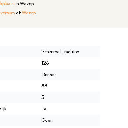
rkplaats
in Wezep
lversum
of
Wezep
Schimmel Tradition
126
Renner
88
3
lijk
Ja
Geen