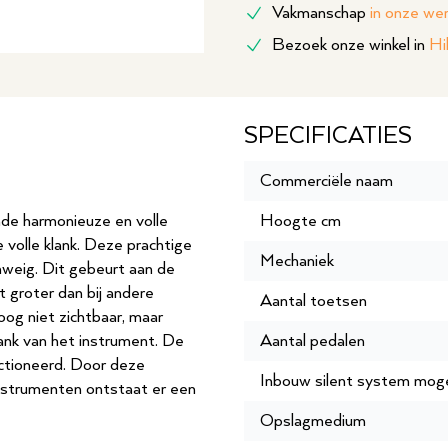
Vakmanschap
in onze we
Bezoek onze winkel in
Hi
SPECIFICATIES
Commerciële naam
nde harmonieuze en volle
Hoogte cm
Mechaniek
hweig. Dit gebeurt aan de
groter dan bij andere
Aantal toetsen
 oog niet zichtbaar, maar
lank van het instrument. De
Aantal pedalen
ectioneerd. Door deze
Inbouw silent system moge
instrumenten ontstaat er een
Opslagmedium