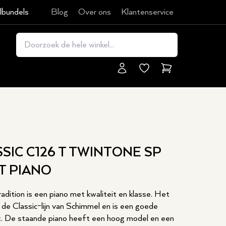
lbundels
Blog
Over ons
Klantenservice
Winkelmand
SIC C126 T TWINTONE SP
T PIANO
dition is een piano met kwaliteit en klasse. Het
de Classic-lijn van Schimmel en is een goede
t. De staande piano heeft een hoog model en een