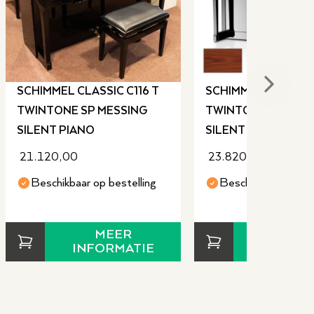
Next sli
SCHIMMEL CLASSIC C116 T
SCHIMMEL CLASSIC 
TWINTONE SP MESSING
TWINTONE NB MES
SILENT PIANO
SILENT PIANO
21.120,00
23.820,00
Beschikbaar op bestelling
Beschikbaar op bes
MEER
MEE
INFORMATIE
INFORM