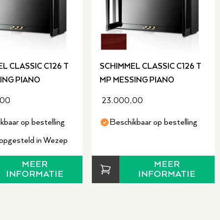
dit nog steeds de filosofie
ild.
 de C126
L CLASSIC C126 T
SCHIMMEL CLASSIC C126 T
baarheid. Ze zijn makkelijk
ING PIANO
MP MESSING PIANO
wordt gebruikt voor de 88
eler genoeg grip en heeft
,00
23.000,00
lbaarheid van het instrument
o-deskundigen die de piano’s
kbaar op bestelling
Beschikbaar op bestelling
opgesteld in Wezep
n ingebouwd Silent Systeem.
MEER
MEER
INFORMATIE
INFORMATIE
het TwinTone systeem. Dit
 Als je de piano
der dat je gestoord wordt
stoort. Je kunt gebruikmaken