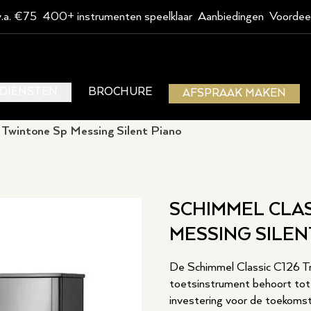
v.a. €75
400+ instrumenten speelklaar
Aanbiedingen
Voordee
DIENSTEN
BROCHURE
AFSPRAAK MAKEN
 Twintone Sp Messing Silent Piano
SCHIMMEL CLAS
MESSING SILEN
De Schimmel Classic C126 Tra
toetsinstrument behoort tot 
investering voor de toekoms