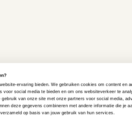
elijk om jouw smartphone of
chtig en niet te vergelijken
 andere geluiden uit te
heden. Zo kun je onder andere
et geluid van een orgel of
greerd wat zorgt voor meer
winkel
 piano’s en vleugels staan. In
en?
aren. Je krijgt in onze winkel
website-ervaring bieden. We gebruiken cookies om content en ad
 bekijken en te vergelijken.
es voor social media te bieden en om ons websiteverkeer te ana
f thee aan en staan klaar om
e gebruik van onze site met onze partners voor social media, ad
 zullen zij deze voor je
nnen deze gegevens combineren met andere informatie die je a
om langs te komen, kun je
n verzameld op basis van jouw gebruik van hun services.
fonisch.
 HELPEN?