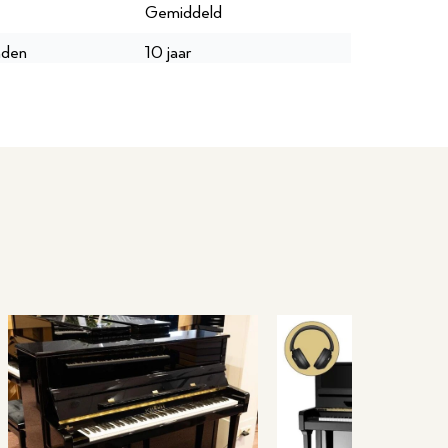
Gemiddeld
nden
10 jaar
250
154
10 jaar
P044574