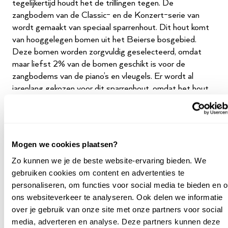
tegelijkertijd houdt het de trillingen tegen. De
zangbodem van de Classic- en de Konzert-serie van
wordt gemaakt van speciaal sparrenhout. Dit hout komt
van hooggelegen bomen uit het Beierse bosgebied.
Deze bomen worden zorgvuldig geselecteerd, omdat
maar liefst 2% van de bomen geschikt is voor de
zangbodems van de piano’s en vleugels. Er wordt al
jarenlang gekozen voor dit sparrenhout, omdat het hout
stevig is en noch flexibel. Het hout is hierdoor zeer
geschikt voor de zangbodem van je piano.
Het Renner-mechaniek
SPECIFICATIES
Mogen we cookies plaatsen?
Als je bekend bent met het Renner-mechaniek ben je er
Commerciële naam
Schimmel
Zo kunnen we je de beste website-ervaring bieden. We
ook waarschijnlijk van op de hoogte dat het Renner-
Tradition
gebruiken cookies om content en advertenties te
mechaniek het beste mechaniek is voor piano’s en
Hoogte cm
132
personaliseren, om functies voor social media te bieden en 
vleugels. Alle instrumenten beschikken over het Renner-
ons websiteverkeer te analyseren. Ook delen we informatie
mechaniek. Het mechaniek van Renner wordt voor veel
Mechaniek
Renner
over je gebruik van onze site met onze partners voor social
Europese en Aziatische pianomerken gebruikt. Het
media, adverteren en analyse. Deze partners kunnen deze
mechaniek is erg populair, geliefd en betrouwbaar.
Aantal toetsen
88