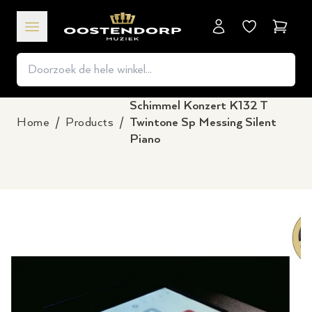
Winkel
Schimmel Konzert K132 T
Home
/
Products
/
Twintone Sp Messing Silent
Piano