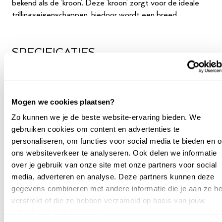
bekend als de ‘kroon’. Deze ‘kroon’ zorgt voor de ideale
trillingseigenschappen, hiedoor wordt een breed
spectrum van frequenties en amplitudes bevorderd.
Deze eigenschappen maken de productie van het
karakteristieke rijke palet aan klankkleuren mogelijk.
SPECIFICATIES
Daarnaast maakt deze koepelvorm langere toonlengtes
en uitstekende stemstabiliteit mogelijk. De dynamische
Commerciële naam
Schimmel
balk verdeelt de zangbodem in geluidzones om de
Tradition
geluidsdynamiek meer klankkleur en een langere duur te
Mogen we cookies plaatsen?
Hoogte cm
125
geven, ook bij pianissimo.
Zo kunnen we je de beste website-ervaring bieden. We
Renner-mechaniek
Mechaniek
Renner
gebruiken cookies om content en advertenties te
personaliseren, om functies voor social media te bieden en 
Alle instrumenten hebben het mechaniek van Renner.
Aantal toetsen
88
ons websiteverkeer te analyseren. Ook delen we informatie
Het Renner-mechaniek is volgens veel professionele
over je gebruik van onze site met onze partners voor social
Aantal pedalen
3
pianisten het beste mechaniek voor piano’s en vleugels.
media, adverteren en analyse. Deze partners kunnen deze
werkt al jarenlang samen met Renner en is hier tot op de
Inbouw silent system
gegevens combineren met andere informatie die je aan ze he
Ja
dag van vandaag erg tevreden over. Het Renner-
mogelijk
verstrekt of die ze hebben verzameld op basis van jouw
mechaniek wordt door meerdere Europese pianomerken
gebruik van hun services.
gebruikt. Renner is net zoals een Duits merk. Dit zorgt
Opslagmedium
Geen