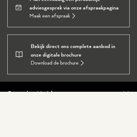
adviesgesprek via onze afspraakpagina
Maak een afspraak
Bekijk direct ons complete aanbod in
onze digitale brochure
Download de brochure
Oostendorp Muziek
Over ons
Service en diensten
Onze werkplaats
Piano of vleugel huren
Populair
Ervaringen en reviews
Piano of vleugel stemmen
Yamaha tweedehands piano's
Winkel Wezep
Openingstijden
Piano of vleugel reparatie