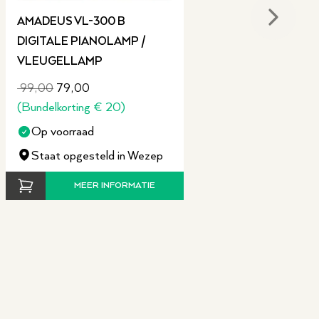
256
AMADEUS VL-300 B
Next sli
2 x (45W + 45W)
DIGITALE PIANOLAMP /
VLEUGELLAMP
Ja
99,00
79,00
Ja
(
Bundelkorting
€
20
)
Geen
Op voorraad
Gemiddeld
Staat opgesteld in Wezep
CFX and Bosendorfer Imperial piano and
MEER INFORMATIE
Binaural sampling
Nee
Ja
60
145