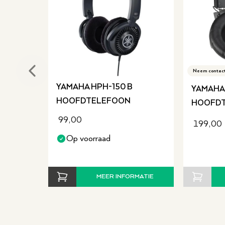
Wil je het instrument zelf proberen?
Maak een af
Neem contact
Previous slide
YAMAHA HPH-150 B
YAMAHA
HOOFDTELEFOON
HOOFD
99,00
199,00
Op voorraad
MEER INFORMATIE