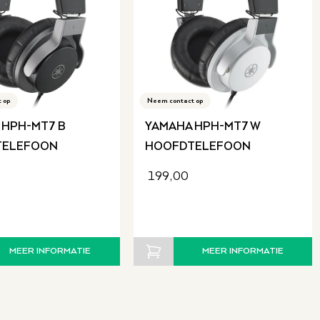
spraak
.
Garantie leverancier
SKU
 op
Neem contact op
 HPH-MT7 B
YAMAHA HPH-MT7 W
TELEFOON
HOOFDTELEFOON
199,00
MEER INFORMATIE
MEER INFORMATIE