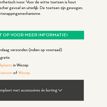
thetisch ivoor. Voor de witte toetsen is hout
ischer gevoel en uiterlijk. De toetsen zijn gewogen,
ntsnappingsmechanisme.
T OP VOOR MEER INFORMATIE
daag verzonden (indien op voorraad)
gratis
rkplaats
in Wezep
lversum
of
Wezep
ompleet met accessoires én korting