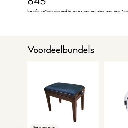
845
heeft geïnvesteerd in een vernieuwing van hun Gr
gewicht van de toetsen is aangepast om zo beter 
bootsen. Ook zijn de materialen en vormen van de
een natuurlijker gevoel. Als verbetering op de CL
ook vervangen. Deze sensoren laten de pianist nie
herhalen zonder de toets volledig opnieuw in te dr
Voordeelbundels
ingedrukt houden, kan de sensor lezen dat de toet
Uiterlijk van de Clavi
De CLP-845 heeft net als zijn voorganger een el
moet de stijl van een akoestische piano uitstralen
hebben. De piano is af te dekken door de klep naa
bescherm je de toetsen gemakkelijk. Boven op de p
jouw bladmuziek.
Extra opties in de CLP
Vind je het leuk om met verschillende ritmes te sp
Neem contact op