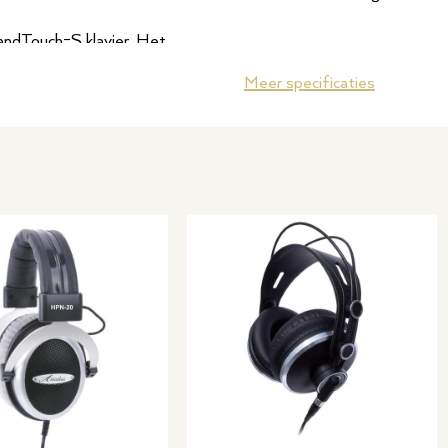
andTouch-S klavier. Het
een akoestische piano na te
Meer specificaties
 onderdelen veranderd voor
Klavier
P-700 serie zijn de sensoren
t alleen een toets snel
Master keyboard functie
ukken, maar ook na langer
s opnieuw druk ervaart.
Metronoom
nova CLP-845
MIDI
egante stijl. Het meubel
Aantal toetsen
, zonder dezelfde grootte te
r beneden te doen, zo
Aantal pedalen
iano is er een lessenaar voor
Aantal stijlen
-845
Aantal tonen
elen, of gebruik te maken van
Pedaal inbegrepen