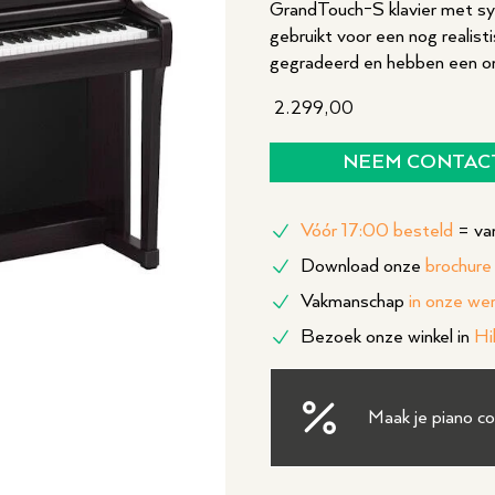
GrandTouch-S klavier met syn
gebruikt voor een nog realist
gegradeerd en hebben een o
2.299,00
NEEM CONTAC
Vóór 17:00 besteld
= van
Download onze
brochure
Vakmanschap
in onze we
Bezoek onze winkel in
Hi
Maak je piano c