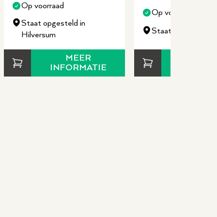
Op voorraad
Op voorraad
Staat opgesteld in
Staat opgesteld i
Hilversum
MEER
MEE
INFORMATIE
INFORM