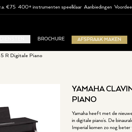
v.a. €75
400+ instrumenten speelklaar
Aanbiedingen
Voordee
DIENSTEN
BROCHURE
AFSPRAAK MAKEN
5 R Digitale Piano
YAMAHA CLAVIN
PIANO
Yamaha heeft met de nieuwe
in digitale piano’s. De bin
Imperial komen zo nog beter