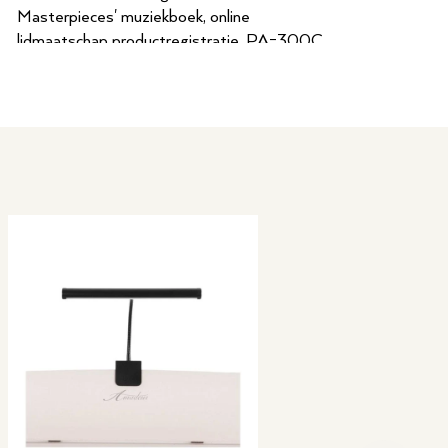
Masterpieces' muziekboek, online
lidmaatschap productregistratie, PA-300C
adapter
Graded Hammer
Nee
Ja
Ja
88
3
20
38
Ja