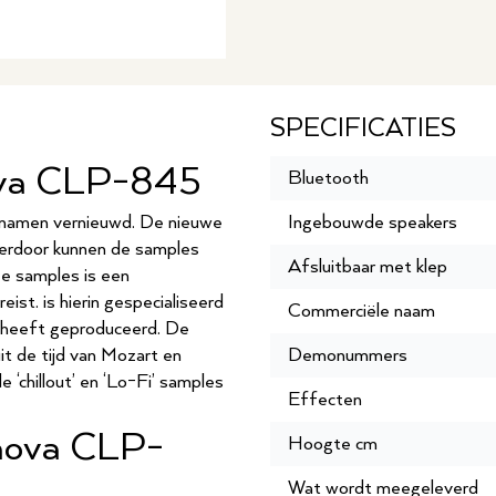
SPECIFICATIES
nova CLP-845
Bluetooth
namen vernieuwd. De nieuwe
Ingebouwde speakers
ierdoor kunnen de samples
Afsluitbaar met klep
eze samples is een
ist. is hierin gespecialiseerd
Commerciële naam
n heeft geproduceerd. De
t de tijd van Mozart en
Demonummers
 ‘chillout’ en ‘Lo-Fi’ samples
Effecten
inova CLP-
Hoogte cm
Wat wordt meegeleverd