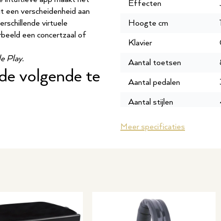
Effecten
it een verscheidenheid aan
rschillende virtuele
Hoogte cm
rbeeld een concertzaal of
Klavier
e Play.
Aantal toetsen
 de volgende te
Aantal pedalen
Aantal stijlen
 Lights, die worden gebruikt
Aantal tonen
Meer specificaties
eergegeven in de Smart
 moet spelen, waardoor
Polyphony
nstellen voor alleen de
Vermogen
jke gedeelten vertragen om je
unctie die de song zelfs
Opnamefunctie
Opslagmedium
t de
Geschikt voor