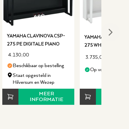
Next sli
YAMAHA CLAVINOVA CSP-
YAMAHA CLAVINOVA
275 PE DIGITALE PIANO
275 WH DIGITALE P
4.130,00
3.735,00
Beschikbaar op bestelling
Op voorraad
Staat opgesteld in
Hilversum en Wezep
MEER
MEE
INFORMATIE
INFORM