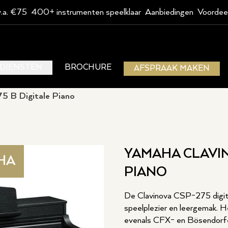
v.a. €75
400+ instrumenten speelklaar
Aanbiedingen
Voordee
DIENSTEN
BROCHURE
AFSPRAAK MAKEN
5 B Digitale Piano
YAMAHA CLAVIN
HA
PIANO
De Clavinova CSP-275 digita
speelplezier en leergemak. H
evenals CFX- en Bösendorfer