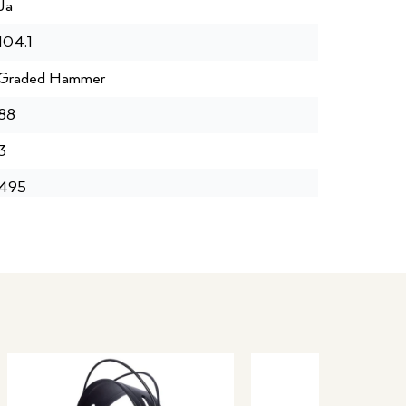
Ja
104.1
Graded Hammer
88
3
495
819
256
2 x (50W + 50W)
Ja
Geen
Gemiddeld