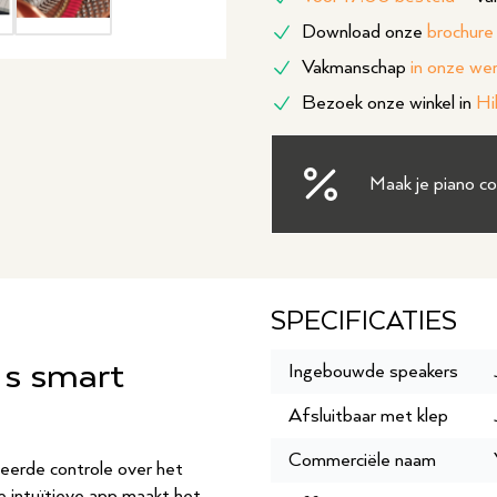
Download onze
brochure
Vakmanschap
in onze we
Bezoek onze winkel in
Hi
Maak je piano c
SPECIFICATIES
 s smart
Ingebouwde speakers
Afsluitbaar met klep
Commerciële naam
leerde controle over het
 intuïtieve app maakt het