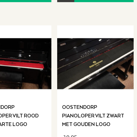
ensiteit en snelheid van de
duceren, voegt een extra
e.
spraak
.
NDORP
OOSTENDORP
OPER VILT ROOD
PIANOLOPER VILT ZWART
ARTE LOGO
MET GOUDEN LOGO