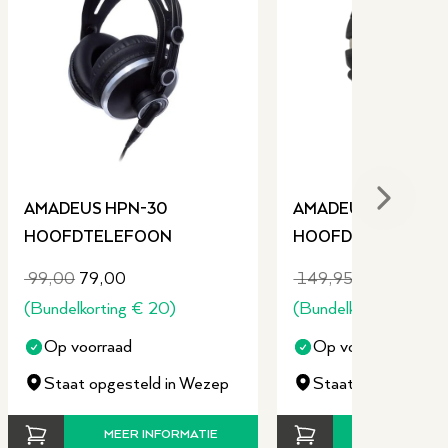
sendorfer Imperial, 772 Voices
+ 47 Drum/SFX Kits
Nee
Ja
141.2
Next sli
AMADEUS HPN-30
AMADEUS HPN-40
2 jaar, 5 jaar na registratie binnen 6 maanden
HOOFDTELEFOON
HOOFDTELEFOON
P045004
99,00
79,00
149,95
109,95
(
Bundelkorting
€
20
)
(
Bundelkorting
€
40
)
Op voorraad
Op voorraad
Staat opgesteld in Wezep
Staat opgesteld i
MEER INFORMATIE
MEER INFO