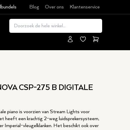
lbundels
Blog
Over ons
Klantenservice
Winkelmand
OVA CSP-275 B DIGITALE
le piano is voorzien van Stream Lights voor
et heeft een krachtig 2-weg luidsprekersysteem,
 Imperial-vleugelklanken. Het beschikt ook over