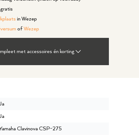
gratis
rkplaats
in Wezep
lversum
of
Wezep
ompleet met accessoires én korting
Ja
Ja
Yamaha Clavinova CSP-275