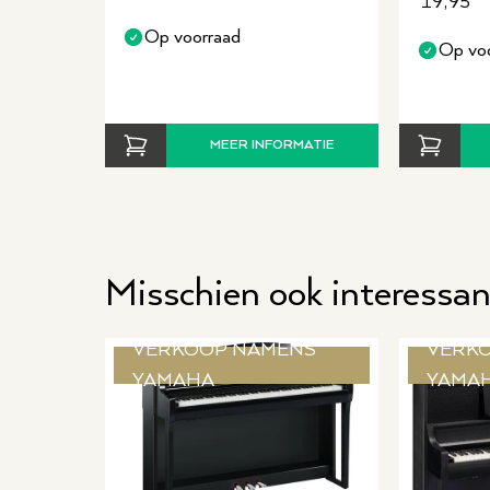
19,95
Op voorraad
Op vo
MEER INFORMATIE
Misschien ook interessan
VERKOOP NAMENS
VERK
YAMAHA
YAMA