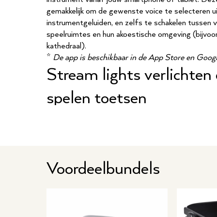
gemakkelijk om de gewenste voice te selecteren u
instrumentgeluiden, en zelfs te schakelen tussen ve
speelruimtes en hun akoestische omgeving (bijvoo
kathedraal).
*
De app is beschikbaar in de App Store en Googl
Stream lights verlichten
spelen toetsen
Zelfs als je geen muziek kunt lezen, leiden Stream
met de interactieve muzieknotaties die worden w
Pianist-app, je naar de toetsen die je vervolgens
oefenen veel leuker wordt. Je kunt de functie ook i
linker- of rechterhand, of het tempo van de moeili
Voordeelbundels
te helpen bij het oefenen. Er is zelfs een Guide-f
pauzeert totdat je de juiste toetsen speelt.
Oefen jouw favorieten ui