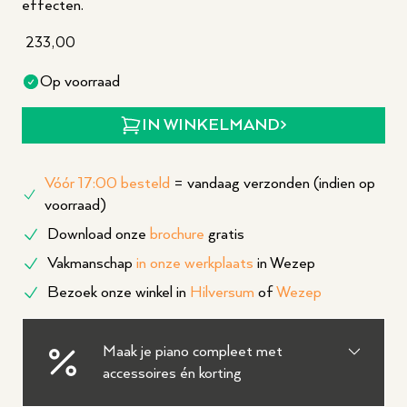
effecten.
233,00
Op voorraad
IN WINKELMAND
Vóór 17:00 besteld
= vandaag verzonden (indien op
voorraad)
Download onze
brochure
gratis
Vakmanschap
in onze werkplaats
in Wezep
Bezoek onze winkel in
Hilversum
of
Wezep
Maak je piano compleet met
accessoires én korting