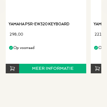
revious slide
YAMAHA PSR-EW320 KEYBOARD
YAMAH
298,00
221,0
Op voorraad
Op v
MEER INFORMATIE