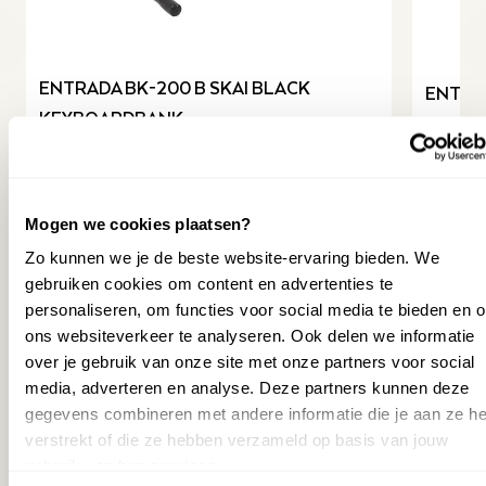
revious slide
ENTRADA BK-200 B SKAI BLACK
ENTRA
KEYBOARDBANK
49,95
44,95
39,95
34,95
(
Bundel
(
Bundelkorting
€
10
)
Mogen we cookies plaatsen?
Op v
Zo kunnen we je de beste website-ervaring bieden. We
Op voorraad
gebruiken cookies om content en advertenties te
Staa
Staat opgesteld in Wezep
personaliseren, om functies voor social media te bieden en 
ons websiteverkeer te analyseren. Ook delen we informatie
MEER INFORMATIE
over je gebruik van onze site met onze partners voor social
media, adverteren en analyse. Deze partners kunnen deze
Accessoires
gegevens combineren met andere informatie die je aan ze he
verstrekt of die ze hebben verzameld op basis van jouw
gebruik van hun services.