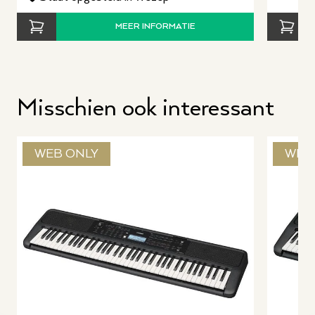
MEER INFORMATIE
Misschien ook interessant
WEB ONLY
WEB