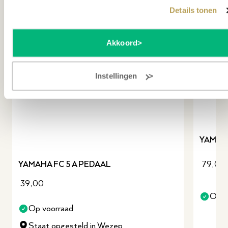
Details tonen
Akkoord
Instellingen
revious slide
YAMAH
79,00
YAMAHA FC 5 A PEDAAL
39,00
Op v
Op voorraad
Staat opgesteld in Wezep