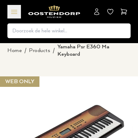
Winkel
Yamaha Psr E360 Ma
Home
/
Products
/
Keyboard
WEB ONLY