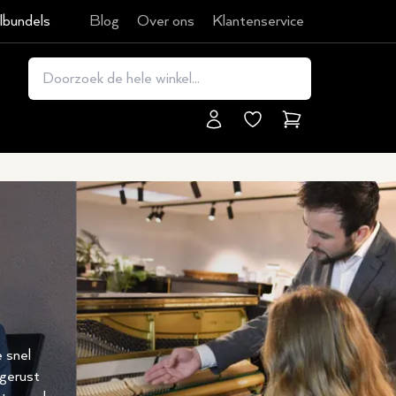
lbundels
Blog
Over ons
Klantenservice
Winkelmand
e snel
 gerust