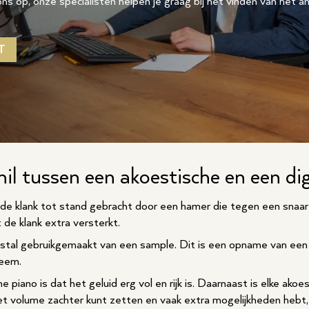
ns op, onze specialisten helpen je graag bij het vinden van het 
T
chil tussen een akoestische en een di
 de klank tot stand gebracht door een hamer die tegen een snaa
 de klank extra versterkt.
estal gebruikgemaakt van een sample. Dit is een opname van een
teem.
piano is dat het geluid erg vol en rijk is. Daarnaast is elke ako
 het volume zachter kunt zetten en vaak extra mogelijkheden hebt, 