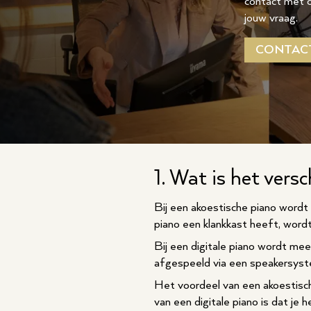
contact met o
jouw vraag.
CONTAC
1. Wat is het vers
Bij een akoestische piano wordt
piano een klankkast heeft, wordt
Bij een digitale piano wordt me
afgespeeld via een speakersys
Het voordeel van een akoestische 
van een digitale piano is dat je