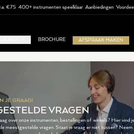
v.a. €75
400+ instrumenten speelklaar
Aanbiedingen
Voordee
DIENSTEN
BROCHURE
AFSPRAAK MAKEN
N JE GRAAG!
GESTELDE VRAGEN
aag over onze instrumenten, bestellingen of winkels? Hier vind j
de meestgestelde vragen. Staat je vraag er niet tussen? Neem