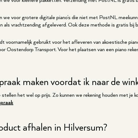
we voor kleinere pakketten. Verzending met PostNL is gratis b
we voor grotere digitale piano’s die niet met PostNL meekunn
n als vrachtzending afgeleverd. Ook deze methode is gratis bij 
 voornamelijk gebruikt voor het afleveren van akoestische piano’
 voor Oostendorp Transport. Voor het plaatsen van een piano rek
spraak maken voordat ik naar de win
e stellen het wel op prijs. Zo kunnen we rekening houden met je 
spraak
roduct afhalen in Hilversum?