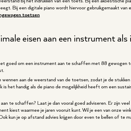
weerstand bij het indrukken van een toets. Bij een akoestische p
eegt. Bij een digitale piano wordt hiervoor gebruikgemaakt van
ongewogen toetsen
imale eisen aan een instrument als 
is het goed om een instrument aan te schaffen met 88 gewogen toe
st.
te wennen aan de weerstand van de toetsen, zodat je de stukken
k is het handig als de piano de mogelijkheid heeft om een susta
aan te schaffen? Laat je dan vooral goed adviseren. Er zijn veel v
trument kiest waarmee je jaren vooruit kunt. Wil je een van onze wi
k kun je op afstand advies krijgen door even te bellen of te ma