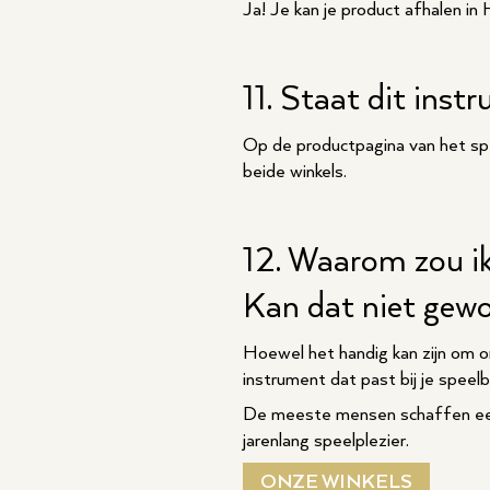
Ja! Je kan je product afhalen in
11. Staat dit inst
Op de productpagina van het spe
beide winkels.
12. Waarom zou ik
Kan dat niet gewo
Hoewel het handig kan zijn om on
instrument dat past bij je speel
De meeste mensen schaffen een p
jarenlang speelplezier.
ONZE WINKELS