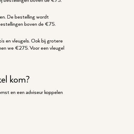
ij bestellingen boven de €75.
en. De bestelling wordt
bestellingen boven de €75.
s en vleugels. Ook bij grotere
enen we €275. Voor een vleugel
kel kom?
komst en een adviseur koppelen