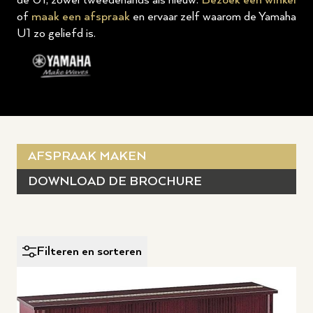
de U1, zowel tweedehands als nieuw.
Bezoek een winkel
of
maak een afspraak
en ervaar zelf waarom de Yamaha
U1 zo geliefd is.
AFSPRAAK MAKEN
DOWNLOAD DE BROCHURE
Filteren en sorteren