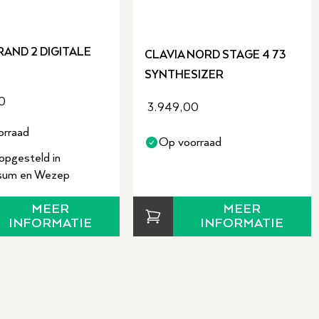
AND 2 DIGITALE
CLAVIA NORD STAGE 4 73
SYNTHESIZER
0
3.949,00
orraad
Op voorraad
opgesteld in
rsum en Wezep
MEER
MEER
INFORMATIE
INFORMATIE