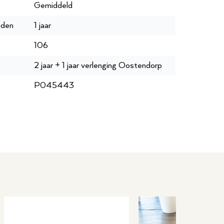
Gemiddeld
nden
1 jaar
106
2 jaar + 1 jaar verlenging Oostendorp
P045443