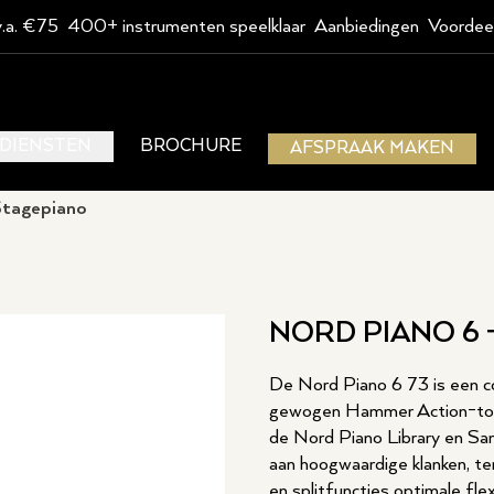
v.a. €75
400+ instrumenten speelklaar
Aanbiedingen
Voordee
DIENSTEN
BROCHURE
AFSPRAAK MAKEN
Stagepiano
NORD PIANO 6 
De Nord Piano 6 73 is een c
gewogen Hammer Action-toets
de Nord Piano Library en Sa
aan hoogwaardige klanken, te
en splitfuncties optimale flex