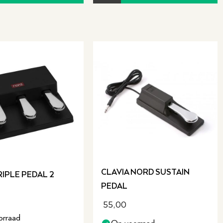
 te doen aan speelgevoel en
ing zelf!
CLAVIA NORD SUSTAIN
IPLE PEDAL 2
PEDAL
55,00
orraad