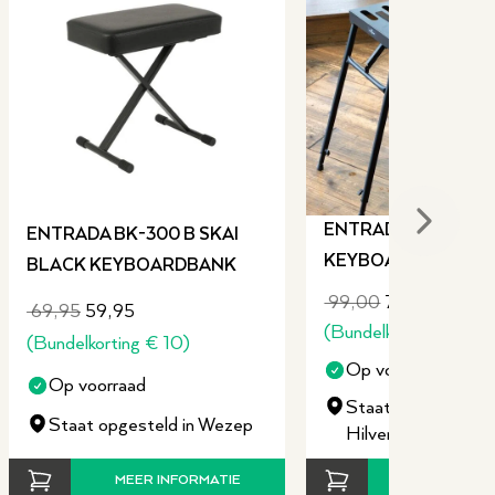
Next sli
ENTRADA SKT-400 
ENTRADA BK-300 B SKAI
KEYBOARDSTANDA
BLACK KEYBOARDBANK
99,00
79,00
69,95
59,95
(
Bundelkorting
€
20
)
(
Bundelkorting
€
10
)
Op voorraad
Op voorraad
Staat opgesteld in
Staat opgesteld in Wezep
Hilversum
MEER INFORMATIE
MEER INFO