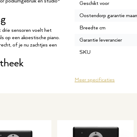
oor podiumgebruik en studio-
Geschikt voor
Oostendorp garantie maa
ng
Breedte cm
drie sensoren voelt het
ls op een akoestische piano.
Garantie leverancier
cht, of je nu zachtjes een
SKU
otheek
tie van concertvleugels,
Meer specificaties
ls. Met het geavanceerde
estklanken, strijkers en
gangen kun je moeiteloos
rekingen.
functies
e synth-secties creëer je
oals jij wilt. De categorie-