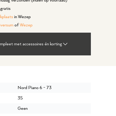
daag verzonden (indien op voorraad)
gratis
rkplaats
in Wezep
lversum
of
Wezep
ompleet met accessoires én korting
Nord Piano 6 - 73
35
Geen