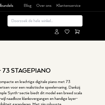
lbundels
Blog
Over ons
Klantenservice
Winkelmand
- 73 STAGEPIANO
ompacte en krachtige digitale piano met 73
en voor een realistische speelervaring. Dankzij
mple Synth-sectie biedt dit model een breed scala
rwijl naadloze klankovergangen en handige layer-
ibiliteit garanderen. Met zijn robuuste,