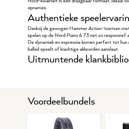
Nord-kwaliteit in een draagbaar formaat, ideaal v
opnames.
Authentieke speelervari
Dankzij de gewogen Hammer Action-toetsen met 
spelen op de Nord Piano 6 73 net zo responsief a
De dynamiek en expressie komen perfect tot hun re
ballad speelt of krachtige akkoorden aanslaat.
Uitmuntende klankbibli
De Nord Piano Library biedt een uitgebreide selec
upright piano’s, elektrische piano’s en klavecimbe
Sample Synthesizer-gedeelte voeg je eenvoudig ork
andere sounds toe. Dankzij de naadloze klankover
schakelen tussen geluiden zonder hoorbare onderb
Voordeelbundels
Krachtige layer- en split
Met de twee onafhankelijke pianosecties en sampl
gelaagde sounds en splits je het keyboard precies z