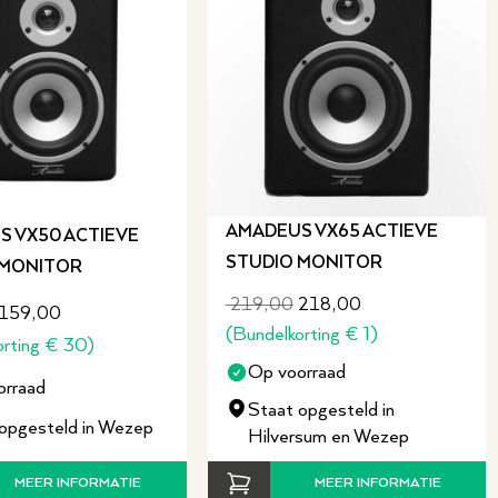
tief om de perfecte klank te
 robuust
ebruik, met directe toegang
te hoeven bladeren. De
huizing maken deze piano een
AMADEUS VX65 ACTIEVE
S VX50 ACTIEVE
tudio.
STUDIO MONITOR
 MONITOR
219,00
218,00
159,00
ensoren
(
Bundelkorting
€
1
)
rting
€
30
)
y
Op voorraad
orraad
Staat opgesteld in
opgesteld in Wezep
Hilversum en Wezep
ens
MEER INFORMATIE
MEER INFORMATIE
sten die een compacte, maar