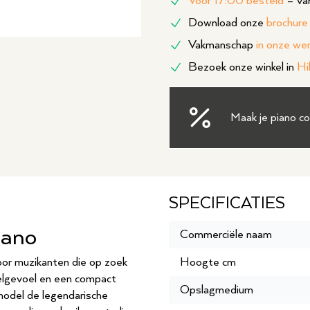
Vóór 17:00 besteld
= van
Download onze
brochure
Vakmanschap
in onze we
Bezoek onze winkel in
Hi
Maak je piano c
SPECIFICATIES
iano
Commerciële naam
oor muzikanten die op zoek
Hoogte cm
eelgevoel en een compact
Opslagmedium
model de legendarische