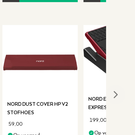
Next sli
NORD EP-15
NORD DUST COVER HP V2
EXPRESSIEPEDAAL
STOFHOES
199,00
59,00
Op voorraad