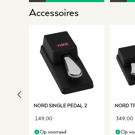
krachtige digitale piano zoeken zonder concessies
Accessoires
klankkwaliteit. Ervaar de Nord-sound en speelbelev
Previous slide
NORD SINGLE PEDAL 2
NORD TR
149,00
349,00
Op voorraad
Op vo