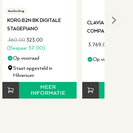
Aanbieding
KORG B2N BK DIGITALE
Next sli
CLAVIA NORD STAG
STAGEPIANO
COMPACT SYNTHES
360,00
323,00
3.769,00
(Bespaar
37,00
)
Op voorraad
Op voorraad
Staat opgesteld in
Hilversum
MEER
MEE
INFORMATIE
INFORM