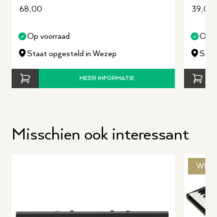
68,00
39,00
Op voorraad
Op v
Staat opgesteld in Wezep
Staa
MEER INFORMATIE
Misschien ook interessant
WEB