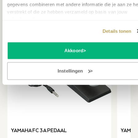
gegevens combineren met andere informatie die je aan ze he
Accessoires
verstrekt of die ze hebben verzameld op basis van jouw
gebruik van hun services.
Details tonen
Akkoord
Instellingen
revious slide
YAMAHA FC 3 A PEDAAL
YAMAHA