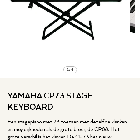
1
/
4
YAMAHA CP73 STAGE
KEYBOARD
Een stagepiano met 73 toetsen met dezelfde klanken
en mogelijkheden als de grote broer, de CP88. Het
grote verschil is het klavier. De CP73 het nieuw