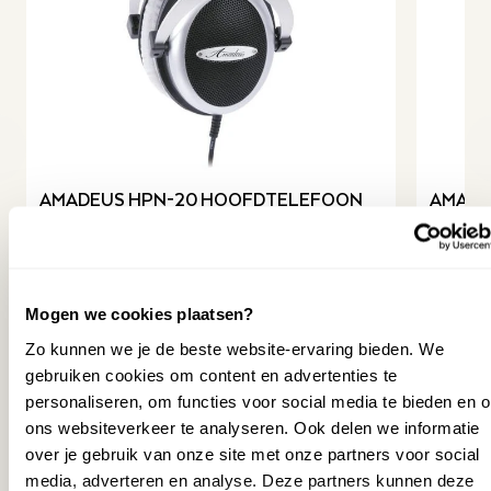
maanden
Breedte cm
108.6
Garantie
2 jaar + 1 jaar verlenging
leverancier
Oostendorp
revious slide
SKU
P043539
AMADEUS HPN-20 HOOFDTELEFOON
AMADE
89,00
99,00
69,00
79,00
(
Bundelkorting
€
20
)
(
Bundel
Mogen we cookies plaatsen?
Zo kunnen we je de beste website-ervaring bieden. We
Op voorraad
Op v
gebruiken cookies om content en advertenties te
personaliseren, om functies voor social media te bieden en 
Staat opgesteld in Wezep
Staa
ons websiteverkeer te analyseren. Ook delen we informatie
over je gebruik van onze site met onze partners voor social
MEER INFORMATIE
media, adverteren en analyse. Deze partners kunnen deze