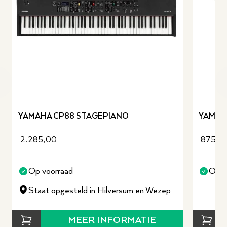
revious slide
YAMAHA CP88 STAGEPIANO
YAMAH
2.285,00
875,0
Op voorraad
Op v
Staat opgesteld in Hilversum en Wezep
MEER INFORMATIE