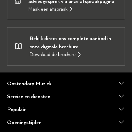
adviesgesprek via onze afspraakpagina
Maak een afspraak
Bekijk direct ons complete aanbod in
onze digitale brochure
Download de brochure
Oostendorp Muziek
Over ons
Service en diensten
Onze werkplaats
Piano of vleugel huren
Populair
Ervaringen en reviews
Piano of vleugel stemmen
Yamaha tweedehands piano's
Winkel Wezep
Openingstijden
Piano of vleugel reparatie
Amadeus digitale piano's
Winkel Hilversum