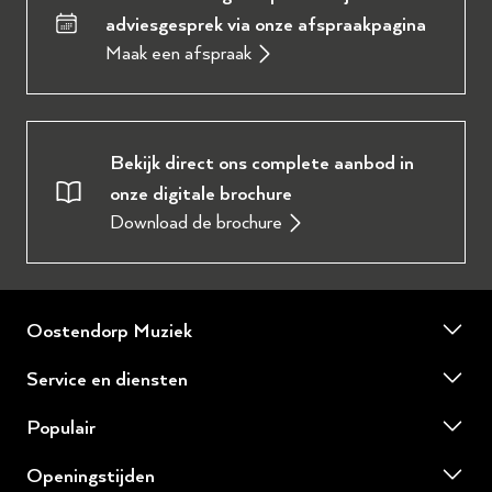
adviesgesprek via onze afspraakpagina
Maak een afspraak
Bekijk direct ons complete aanbod in
onze digitale brochure
Download de brochure
Oostendorp Muziek
Over ons
Service en diensten
Onze werkplaats
Piano of vleugel huren
Populair
Ervaringen en reviews
Piano of vleugel stemmen
Yamaha tweedehands piano's
Winkel Wezep
Openingstijden
Piano of vleugel reparatie