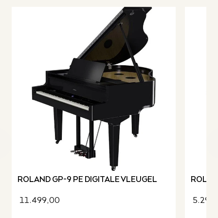
revious slide
ROLAND GP-9 PE DIGITALE VLEUGEL
ROLAND
11.499,00
5.299