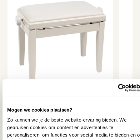
15W + 2 x 15W
Opnamefunctie
Ja
Opslagmedium
Geen
Geschikt voor
Gemiddeld
Toonomschrijving
Piano Reality Modeling
Concert Sound Engine (with
Piano Reality Ambience),
Grand (4 tones), Upright (5
tones), Classical (5 tones),
E.Piano (12 tones), Organ (12
revious slide
tones), Other (286 tones)
AMADEUS BEETHOVEN KLASSIEK PWH
AMADE
Touchscreen
Nee
PIANOKRUK (SKAI ZITTING)
Mogen we cookies plaatsen?
99,00
Zo kunnen we je de beste website-ervaring bieden. We
149,00
USB audio
Ja
79,00
gebruiken cookies om content en advertenties te
119,00
(
Bundel
Oostendorp
personaliseren, om functies voor social media te bieden en 
(
Bundelkorting
€
30
)