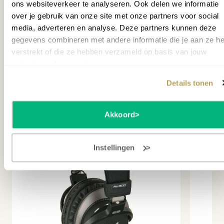
garantie
1 jaar
ons websiteverkeer te analyseren. Ook delen we informatie
Op v
maanden
over je gebruik van onze site met onze partners voor social
Op voorraad
media, adverteren en analyse. Deze partners kunnen deze
Staa
Breedte cm
144.5
Staat opgesteld in Hilversum
gegevens combineren met andere informatie die je aan ze he
verstrekt of die ze hebben verzameld op basis van jouw
Garantie
MEER INFORMATIE
10 jaar
gebruik van hun services.
leverancier
Accessoires
Details tonen
SKU
P044886
Akkoord
Instellingen