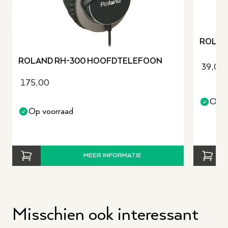
revious slide
ROLAN
ROLAND RH-300 HOOFDTELEFOON
39,00
175,00
Op v
Op voorraad
MEER INFORMATIE
Misschien ook interessant