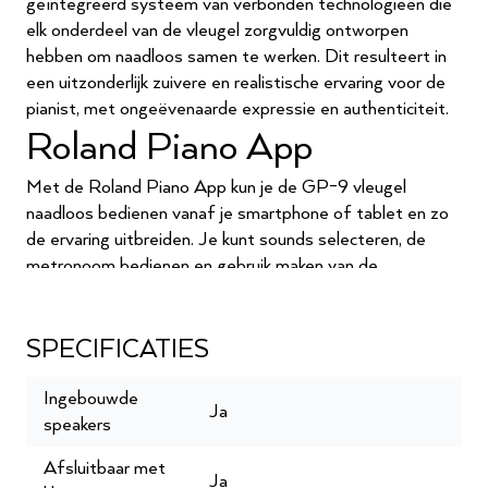
geïntegreerd systeem van verbonden technologieën die
elk onderdeel van de vleugel zorgvuldig ontworpen
hebben om naadloos samen te werken. Dit resulteert in
een uitzonderlijk zuivere en realistische ervaring voor de
pianist, met ongeëvenaarde expressie en authenticiteit.
Roland Piano App
Met de Roland Piano App kun je de GP-9 vleugel
naadloos bedienen vanaf je smartphone of tablet en zo
de ervaring uitbreiden. Je kunt sounds selecteren, de
metronoom bedienen en gebruik maken van de
opnamefunctie om je spel te evalueren en te horen waar
je kunt verbeteren. De app biedt toegang tot de
ingebouwde liedjes op de piano, evenals een groeiende
SPECIFICATIES
selectie op Roland Cloud, waarbij je digitale partituren
kunt oproepen en ze in je eigen tempo kunt leren.
Ingebouwde
Ja
Daarnaast motiveert de app je met lesfuncties, zoals
speakers
een activiteitenlogboek met doelen, flash card games,
Afsluitbaar met
ritmeoefeningen en een One Week Master-programma,
Ja