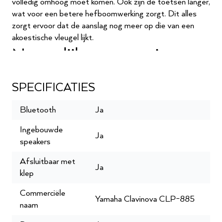
volledig omhoog moet komen. Ook zijn de toetsen langer,
wat voor een betere hefboomwerking zorgt. Dit alles
zorgt ervoor dat de aanslag nog meer op die van een
akoestische vleugel lijkt.
Natuurlijke resonantie
Dankzij een nieuwe toongeneratorchip en Virtual
Resonance Modeling techniek is de resonantie rijker en
SPECIFICATIES
natuurgetrouwer dan ooit tevoren. De VRM-techniek
simuleert de vibratie en resonantie die ontstaat wanneer
Bluetooth
Ja
een of meerdere snaren trillingen doorgeven aan de
Ingebouwde
klankkast of aan andere snaren. Daarbij houdt het
Ja
speakers
nauwkeurig rekening met de timing en intensiteit van
zowel het spel als het pedaalgebruik van de pianist.
Afsluitbaar met
Ja
Geavanceerd
klep
luidsprekersysteem
Commerciële
Yamaha Clavinova CLP-885
naam
Bij het vernieuwen van het speakersysteem van de