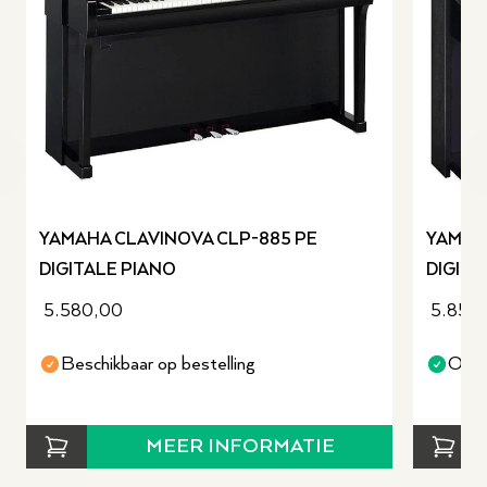
revious slide
YAMAHA CLAVINOVA CLP-885 PE
YAMAH
DIGITALE PIANO
DIGITA
5.580,00
5.850
Beschikbaar op bestelling
Op v
MEER INFORMATIE