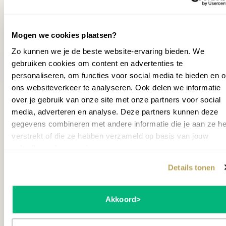
apps zoals Simply Piano of Flowkey.
Aantal toetsen
88
wil je niet alleen het gevoel,
Aantal pedalen
3
Mogen we cookies plaatsen?
maar ook de uitstraling van
Zo kunnen we je de beste website-ervaring bieden. We
Aantal stijlen
20
gebruiken cookies om content en advertenties te
een vleugel?
Aantal tonen
551
revious slide
personaliseren, om functies voor social media te bieden en 
Neem cont
ons websiteverkeer te analyseren. Ook delen we informatie
AMADEUS BEETHOVEN KLASSIEK B
Pedaal
AMADE
wil je al deze kwaliteit in een vleugel? Dan is de Clavinova
Ja
over je gebruik van onze site met onze partners voor social
inbegrepen
PIANOKRUK (SKAI ZITTING)
PIANO
CLP-895 het overwegen waard. Alle kwaliteiten van de
media, adverteren en analyse. Deze partners kunnen deze
Clavinova CLP-885 vindt je hierin terug, met een
149,00
gegevens combineren met andere informatie die je aan ze he
Polyphony
256
149,0
speakersysteem speciaal voor een digitale vleugel en niet
verstrekt of die ze hebben verzameld op basis van jouw
119,00
119,0
alleen het gevoel, maar ook de uitstraling van een vleugel.
Vermogen
2 x (45W + 30W + 40W)
gebruik van hun services.
(
Bundelkorting
€
30
)
(
Bundel
Wil je het instrument zelf proberen?
Maak een afspraak
.
Opnamefunctie
Ja
Details tonen
Op voorraad
Split modus
Ja
Akkoord
Opslagmedium
Geen
MEER INFORMATIE
Geschikt voor
Gemiddeld