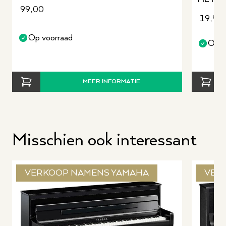
99,00
19,95
Op voorraad
Op v
MEER INFORMATIE
Misschien ook interessant
VERKOOP NAMENS YAMAHA
VER