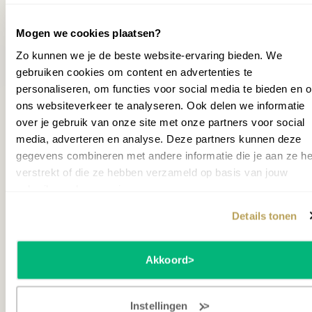
wil je niet alleen het gevoel,
Aantal pedalen
3
Mogen we cookies plaatsen?
maar ook de uitstraling van
Aantal stijlen
20
Zo kunnen we je de beste website-ervaring bieden. We
een vleugel?
Aantal tonen
551
revious slide
gebruiken cookies om content en advertenties te
personaliseren, om functies voor social media te bieden en 
AMADEUS BEETHOVEN KLASSIEK PE
AMADE
Pedaal
wil je al deze kwaliteit in een vleugel? Dan is de Clavinova
ons websiteverkeer te analyseren. Ook delen we informatie
Ja
inbegrepen
PIANOKRUK (SKAI ZITTING)
PIANO
CLP-895 het overwegen waard. Alle kwaliteiten van de
over je gebruik van onze site met onze partners voor social
Clavinova CLP-885 vindt je hierin terug, met een
media, adverteren en analyse. Deze partners kunnen deze
149,00
149,0
Polyphony
256
speakersysteem speciaal voor een digitale vleugel en niet
gegevens combineren met andere informatie die je aan ze he
119,00
119,0
alleen het gevoel, maar ook de uitstraling van een vleugel.
Vermogen
2 x (45W + 30W + 40W)
verstrekt of die ze hebben verzameld op basis van jouw
(
Bundelkorting
€
30
)
(
Bundel
Wil je het instrument zelf proberen?
Maak een afspraak
.
gebruik van hun services.
Opnamefunctie
Ja
Op voorraad
Op v
Details tonen
Split modus
Ja
Staat opgesteld in Hilversum
Opslagmedium
Geen
Akkoord
MEER INFORMATIE
Geschikt voor
Gemiddeld
Accessoires
Instellingen
Toonomschrijving
CFX and Bosendorfer