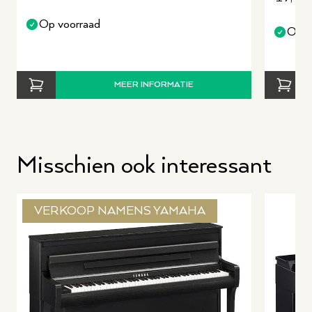
Op voorraad
Op v
MEER INFORMATIE
Misschien ook interessant
VERKOOP NAMENS YAMAHA