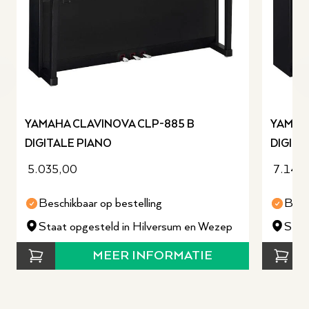
revious slide
YAMAHA CLAVINOVA CLP-885 B
YAMAH
DIGITALE PIANO
DIGITA
5.035,00
7.140
Beschikbaar op bestelling
Besc
Staat opgesteld in Hilversum en Wezep
Staa
MEER INFORMATIE