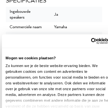
SPECIFICATIES
Live performance met de
Ingebouwde
Ja
tweedehands PSR-SX900
speakers
Commerciële naam
Yamaha
De PSR-SX900 biedt toegang tot maar liefst 1337
voices, 56 drum- en SFX-kits en 525 styles in
Effecten
Ja
uiteenlopende genres. Dankzij functies zoals de joystick,
vocoder en Chord Looper is dit keyboard ideaal voor live
Hoogte cm
13.9
optredens. Met de
joystick
bedien je pitch en modulatie
Klavier
Ongewogen
op een intuïtieve manier, waardoor expressieve pitch
Mogen we cookies plaatsen?
bends en subtiele modulaties eenvoudig binnen
Aantal toetsen
61
Zo kunnen we je de beste website-ervaring bieden. We
handbereik liggen.
gebruiken cookies om content en advertenties te
Aantal stijlen
525
personaliseren, om functies voor social media te bieden en 
Vocal Harmony Vocoder en
ons websiteverkeer te analyseren. Ook delen we informatie
Aantal tonen
1337
over je gebruik van onze site met onze partners voor social
Chord Looper
Polyphony
128
media, adverteren en analyse. Deze partners kunnen deze
gegevens combineren met andere informatie die je aan ze he
Meer specificaties
De exclusieve vocoder op de PSR-SX900 voegt een
Vermogen
2 x 15W + 2 x 10W
verstrekt of die ze hebben verzameld op basis van jouw