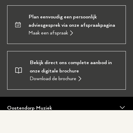
Plan eenvoudig een persoonlijk
adviesgesprek via onze afspraakpagina
Maak een afspraak
Bekijk direct ons complete aanbod in
onze digitale brochure
Download de brochure
Oostendorp Muziek
Over ons
Service en diensten
Onze werkplaats
Piano of vleugel huren