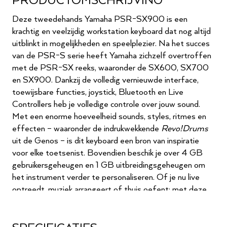
PRODUCTOMSCHRIJVING
Deze tweedehands Yamaha PSR-SX900 is een
krachtig en veelzijdig workstation keyboard dat nog altijd
uitblinkt in mogelijkheden en speelplezier. Na het succes
van de PSR-S serie heeft Yamaha zichzelf overtroffen
met de PSR-SX reeks, waaronder de SX600, SX700
en SX900. Dankzij de volledig vernieuwde interface,
toewijsbare functies, joystick, Bluetooth en Live
Controllers heb je volledige controle over jouw sound.
Met een enorme hoeveelheid sounds, styles, ritmes en
effecten – waaronder de indrukwekkende
Revo!Drums
uit de Genos – is dit keyboard een bron van inspiratie
voor elke toetsenist. Bovendien beschik je over 4 GB
gebruikersgeheugen en 1 GB uitbreidingsgeheugen om
het instrument verder te personaliseren. Of je nu live
optreedt, muziek arrangeert of thuis oefent: met deze
tweedehands PSR-SX900 wordt elke sessie een
plezier.