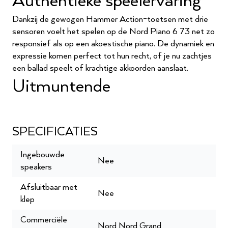
Authentieke speelervaring
Dankzij de gewogen Hammer Action-toetsen met drie
sensoren voelt het spelen op de Nord Piano 6 73 net zo
responsief als op een akoestische piano. De dynamiek en
expressie komen perfect tot hun recht, of je nu zachtjes
een ballad speelt of krachtige akkoorden aanslaat.
Uitmuntende
klankbibliotheek
De Nord Piano Library biedt een uitgebreide selectie
SPECIFICATIES
van concertvleugels, upright piano’s, elektrische piano’s en
klavecimbels. Met het geavanceerde Sample
Ingebouwde
Nee
Synthesizer-gedeelte voeg je eenvoudig orkestklanken,
speakers
strijkers en andere sounds toe. Dankzij de naadloze
Afsluitbaar met
klankovergangen kun je moeiteloos schakelen tussen
Nee
klep
geluiden zonder hoorbare onderbrekingen.
Krachtige layer- en
Commerciële
Nord Nord Grand