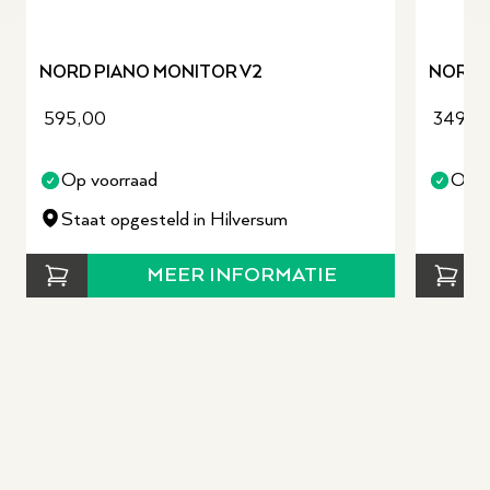
revious slide
NORD PIANO MONITOR V2
NORD T
595,00
349,0
Op voorraad
Op v
Staat opgesteld in Hilversum
MEER INFORMATIE